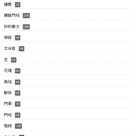
擁壁
1件
機能門柱
20件
砂利敷き
15件
移設
2件
立水栓
7件
芝
6件
花壇
8件
角柱
4件
解体
9件
門扉
7件
門柱
8件
階段
15件