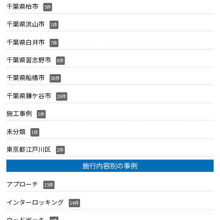
千葉県柏市
5件
千葉県流山市
1件
千葉県白井市
7件
千葉県習志野市
8件
千葉県船橋市
38件
千葉県鎌ケ谷市
29件
施工事例
1件
未分類
1件
東京都江戸川区
2件
施行内容別の事例
アプローチ
15件
インターロッキング
14件
ウッドデッキ