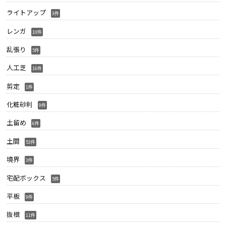
ライトアップ
3件
レンガ
10件
乱張り
5件
人工芝
16件
剪定
1件
化粧砂利
9件
土留め
6件
土間
53件
境界
3件
宅配ボックス
5件
平板
9件
抜根
11件