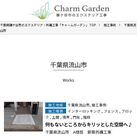
千葉県鎌ケ谷市のエクステリア・外構工事「チャームガーデン」
TOP
施工事例
千葉県流
山市
千葉県流山市
Works
施工地域
千葉県流山市
,
施工事例
施工種類
インターロッキング
,
フェンス
,
ブロッ
ク
,
土間
,
境界
,
門柱
,
階段
何もないところからキリッとした空間へ♪
千葉県流山市 A様邸 新築外構工事