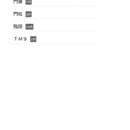
門扉
7件
門柱
8件
階段
15件
ＴＭ９
3件