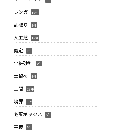
レンガ
10件
乱張り
5件
人工芝
16件
剪定
1件
化粧砂利
9件
土留め
6件
土間
53件
境界
3件
宅配ボックス
5件
平板
9件