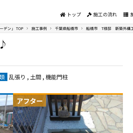
トップ
施工の流れ
ーデン」
TOP
施工事例
千葉県船橋市
船橋市 T様邸 新築外構
♪
類
乱張り
,
土間
,
機能門柱