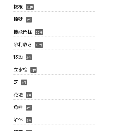
抜根
11件
擁壁
1件
機能門柱
20件
砂利敷き
15件
移設
2件
立水栓
7件
芝
6件
花壇
8件
角柱
4件
解体
9件