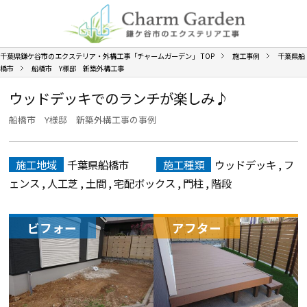
千葉県鎌ケ谷市のエクステリア・外構工事「チャームガーデン」
TOP
施工事例
千葉県船
橋市
船橋市 Y様邸 新築外構工事
ウッドデッキでのランチが楽しみ♪
船橋市 Y様邸 新築外構工事の事例
施工地域
千葉県船橋市
施工種類
ウッドデッキ
,
フ
ェンス
,
人工芝
,
土間
,
宅配ボックス
,
門柱
,
階段