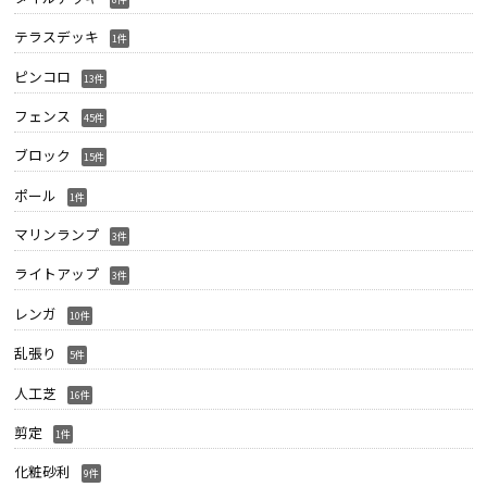
テラスデッキ
1件
ピンコロ
13件
フェンス
45件
ブロック
15件
ポール
1件
マリンランプ
3件
ライトアップ
3件
レンガ
10件
乱張り
5件
人工芝
16件
剪定
1件
化粧砂利
9件