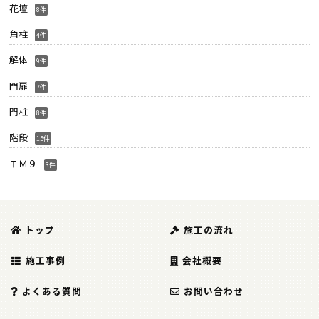
花壇
8件
角柱
4件
解体
9件
門扉
7件
門柱
8件
階段
15件
ＴＭ９
3件
トップ
施工の流れ
施工事例
会社概要
よくある質問
お問い合わせ