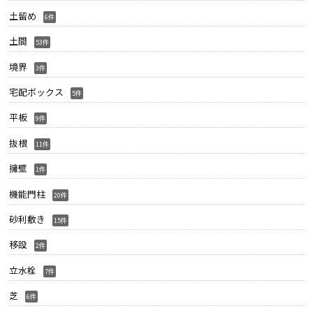
土留め
6件
土間
53件
境界
3件
宅配ボックス
5件
平板
9件
抜根
11件
擁壁
1件
機能門柱
20件
砂利敷き
15件
移設
2件
立水栓
7件
芝
6件