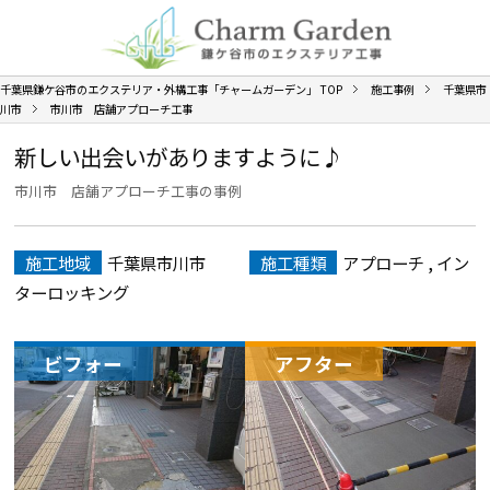
千葉県鎌ケ谷市のエクステリア・外構工事「チャームガーデン」
TOP
施工事例
千葉県市
川市
市川市 店舗アプローチ工事
新しい出会いがありますように♪
市川市 店舗アプローチ工事の事例
施工地域
千葉県市川市
施工種類
アプローチ
,
イン
ターロッキング