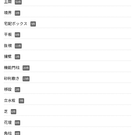
土間
53件
境界
3件
宅配ボックス
5件
平板
9件
抜根
11件
擁壁
1件
機能門柱
20件
砂利敷き
15件
移設
2件
立水栓
7件
芝
6件
花壇
8件
角柱
4件