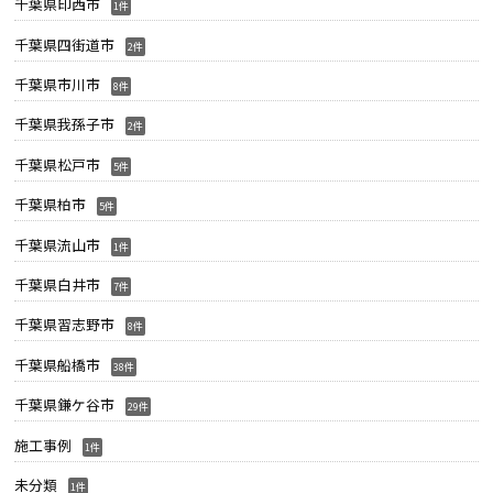
千葉県印西市
1件
千葉県四街道市
2件
千葉県市川市
8件
千葉県我孫子市
2件
千葉県松戸市
5件
千葉県柏市
5件
千葉県流山市
1件
千葉県白井市
7件
千葉県習志野市
8件
千葉県船橋市
38件
千葉県鎌ケ谷市
29件
施工事例
1件
未分類
1件