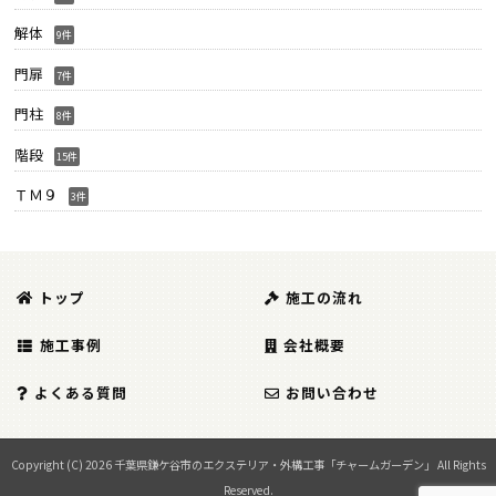
解体
9件
門扉
7件
門柱
8件
階段
15件
ＴＭ９
3件
トップ
施工の流れ
施工事例
会社概要
よくある質問
お問い合わせ
Copyright (C) 2026 千葉県鎌ケ谷市のエクステリア・外構工事「チャームガーデン」
All Rights
Reserved.