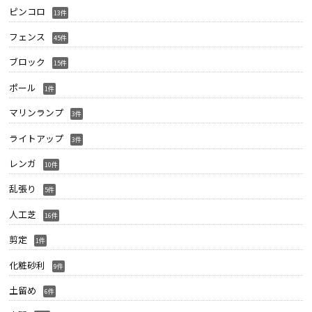
ピンコロ
13件
フェンス
45件
ブロック
15件
ポール
1件
マリンランプ
3件
ライトアップ
3件
レンガ
10件
乱張り
5件
人工芝
16件
剪定
1件
化粧砂利
9件
土留め
6件